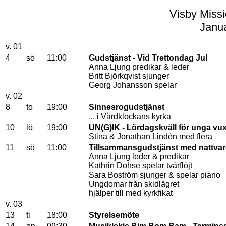
Visby Missi
Janua
v. 01
4
sö
11:00
Gudstjänst - Vid Trettondag Jul
Anna Ljung predikar & leder
Britt Björkqvist sjunger
Georg Johansson spelar
v. 02
8
to
19:00
Sinnesrogudstjänst
... i Vårdklockans kyrka
10
lö
19:00
UN(G)IK - Lördagskväll för unga vu
Stina & Jonathan Lindén med flera
11
sö
11:00
Tillsammansgudstjänst med nattva
Anna Ljung leder & predikar
Kathrin Dohse spelar tvärflöjt
Sara Boström sjunger & spelar piano
Ungdomar från skidlägret
hjälper till med kyrkfikat
v. 03
13
ti
18:00
Styrelsemöte