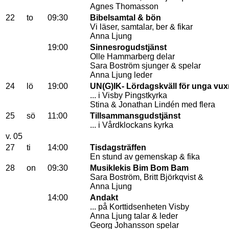
Agnes Thomasson
22
to
09:30
Bibelsamtal & bön
Vi läser, samtalar, ber & fikar
Anna Ljung
19:00
Sinnesrogudstjänst
Olle Hammarberg delar
Sara Boström sjunger & spelar
Anna Ljung leder
24
lö
19:00
UN(G)IK- Lördagskväll för unga vu
... i Visby Pingstkyrka
Stina & Jonathan Lindén med flera
25
sö
11:00
Tillsammansgudstjänst
... i Vårdklockans kyrka
v. 05
27
ti
14:00
Tisdagsträffen
En stund av gemenskap & fika
28
on
09:30
Musiklekis Bim Bom Bam
Sara Boström, Britt Björkqvist &
Anna Ljung
14:00
Andakt
... på Korttidsenheten Visby
Anna Ljung talar & leder
Georg Johansson spelar