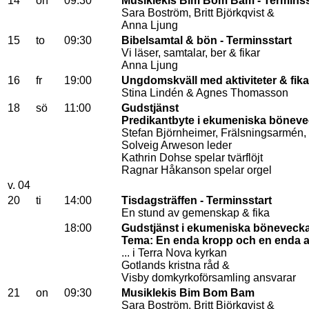
14
on
09:30
Musiklekis Bim Bom Bam - Terminss
Sara Boström, Britt Björkqvist &
Anna Ljung
15
to
09:30
Bibelsamtal & bön - Terminsstart
Vi läser, samtalar, ber & fikar
Anna Ljung
16
fr
19:00
Ungdomskväll med aktiviteter & fika
Stina Lindén & Agnes Thomasson
18
sö
11:00
Gudstjänst
Predikantbyte i ekumeniska bönev
Stefan Björnheimer, Frälsningsarmén, 
Solveig Arweson leder
Kathrin Dohse spelar tvärflöjt
Ragnar Håkanson spelar orgel
v. 04
20
ti
14:00
Tisdagsträffen - Terminsstart
En stund av gemenskap & fika
18:00
Gudstjänst i ekumeniska böneveck
Tema: En enda kropp och en enda 
... i Terra Nova kyrkan
Gotlands kristna råd &
Visby domkyrkoförsamling ansvarar
21
on
09:30
Musiklekis Bim Bom Bam
Sara Boström, Britt Björkqvist &